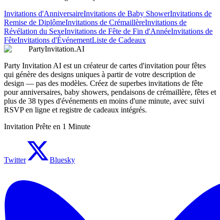
Invitations d'Anniversaire
Invitations de Baby Shower
Invitations de
Remise de Diplôme
Invitations de Crémaillère
Invitations de
Révélation du Sexe
Invitations de Fête de Fin d'Année
Invitations de
Fête
Invitations d'Événement
Liste de Cadeaux
PartyInvitation.AI
Party Invitation AI est un créateur de cartes d'invitation pour fêtes
qui génère des designs uniques à partir de votre description de
design — pas des modèles. Créez de superbes invitations de fête
pour anniversaires, baby showers, pendaisons de crémaillère, fêtes et
plus de 38 types d'événements en moins d'une minute, avec suivi
RSVP en ligne et registre de cadeaux intégrés.
Invitation Prête en 1 Minute
Twitter
Bluesky