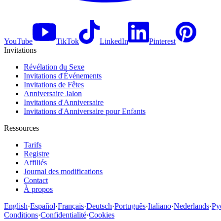
YouTube
TikTok
LinkedIn
Pinterest
Invitations
Révélation du Sexe
Invitations d'Événements
Invitations de Fêtes
Anniversaire Jalon
Invitations d'Anniversaire
Invitations d'Anniversaire pour Enfants
Ressources
Tarifs
Registre
Affiliés
Journal des modifications
Contact
À propos
English
·
Español
·
Français
·
Deutsch
·
Português
·
Italiano
·
Nederlands
·
Ру
Conditions
·
Confidentialité
·
Cookies