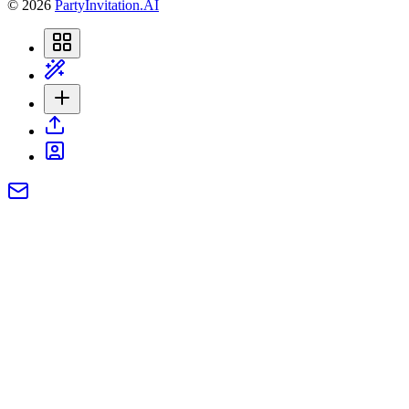
©
2026
PartyInvitation.AI