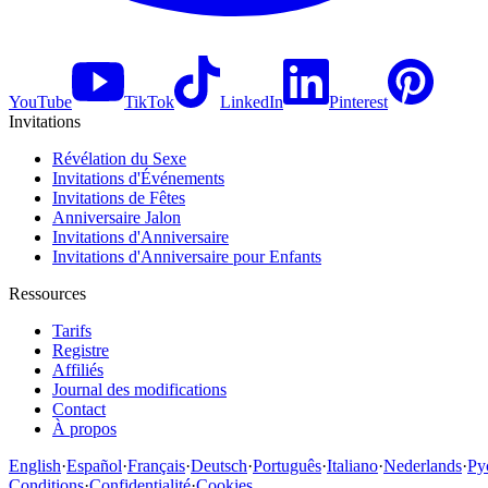
YouTube
TikTok
LinkedIn
Pinterest
Invitations
Révélation du Sexe
Invitations d'Événements
Invitations de Fêtes
Anniversaire Jalon
Invitations d'Anniversaire
Invitations d'Anniversaire pour Enfants
Ressources
Tarifs
Registre
Affiliés
Journal des modifications
Contact
À propos
English
·
Español
·
Français
·
Deutsch
·
Português
·
Italiano
·
Nederlands
·
Ру
Conditions
·
Confidentialité
·
Cookies