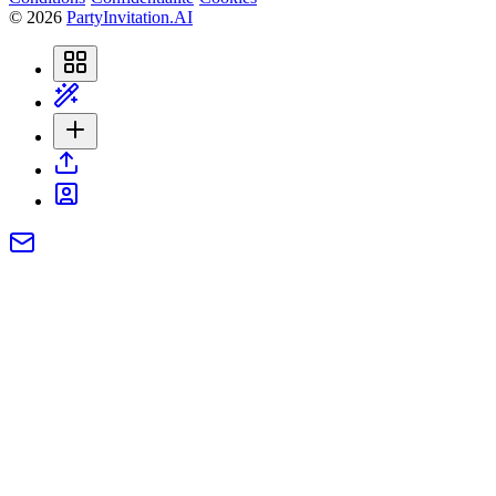
©
2026
PartyInvitation.AI