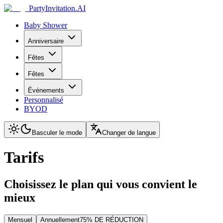
PartyInvitation.AI
Baby Shower
Anniversaire
Fêtes
Fêtes
Événements
Personnalisé
BYOD
Basculer le mode
Changer de langue
Tarifs
Choisissez le plan qui vous convient le
mieux
Mensuel
Annuellement
75% DE RÉDUCTION