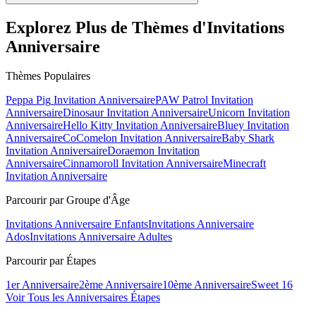
Explorez Plus de Thèmes d'Invitations
Anniversaire
Thèmes Populaires
Peppa Pig
Invitation Anniversaire
PAW Patrol
Invitation
Anniversaire
Dinosaur
Invitation Anniversaire
Unicorn
Invitation
Anniversaire
Hello Kitty
Invitation Anniversaire
Bluey
Invitation
Anniversaire
CoComelon
Invitation Anniversaire
Baby Shark
Invitation Anniversaire
Doraemon
Invitation
Anniversaire
Cinnamoroll
Invitation Anniversaire
Minecraft
Invitation Anniversaire
Parcourir par Groupe d'Âge
Invitations Anniversaire Enfants
Invitations Anniversaire
Ados
Invitations Anniversaire Adultes
Parcourir par Étapes
1er Anniversaire
2ème Anniversaire
10ème Anniversaire
Sweet 16
Voir Tous les Anniversaires Étapes