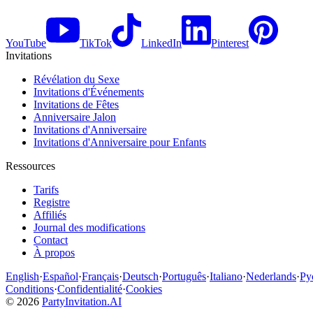
YouTube
TikTok
LinkedIn
Pinterest
Invitations
Révélation du Sexe
Invitations d'Événements
Invitations de Fêtes
Anniversaire Jalon
Invitations d'Anniversaire
Invitations d'Anniversaire pour Enfants
Ressources
Tarifs
Registre
Affiliés
Journal des modifications
Contact
À propos
English
·
Español
·
Français
·
Deutsch
·
Português
·
Italiano
·
Nederlands
·
Ру
Conditions
·
Confidentialité
·
Cookies
©
2026
PartyInvitation.AI