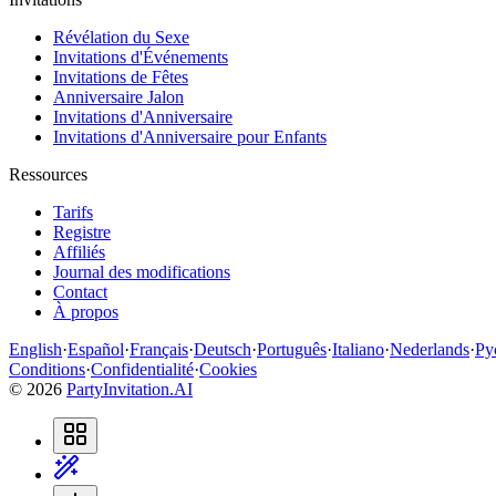
Révélation du Sexe
Invitations d'Événements
Invitations de Fêtes
Anniversaire Jalon
Invitations d'Anniversaire
Invitations d'Anniversaire pour Enfants
Ressources
Tarifs
Registre
Affiliés
Journal des modifications
Contact
À propos
English
·
Español
·
Français
·
Deutsch
·
Português
·
Italiano
·
Nederlands
·
Ру
Conditions
·
Confidentialité
·
Cookies
©
2026
PartyInvitation.AI