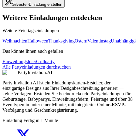
Silvester-Einladung erstellen
Weitere Einladungen entdecken
Weitere Feiertagseinladungen
Weihnachten
Halloween
Thanksgiving
Ostern
Valentinstag
Unabhängigk
Das könnte Ihnen auch gefallen
Einweihungsfeier
Grillparty
Alle Partyeinladungen durchsuchen
PartyInvitation.AI
Party Invitation AI ist ein Einladungskarten-Ersteller, der
einzigartige Designs aus Ihrer Designbeschreibung generiert —
keine Vorlagen. Erstellen Sie beeindruckende Partyeinladungen für
Geburtstage, Babypartys, Einweihungsfeiern, Feiertage und über 38
Eventtypen in unter einer Minute, mit integrierter Online-RSVP-
Verfolgung und Geschenkregistrierung.
Einladung Fertig in 1 Minute