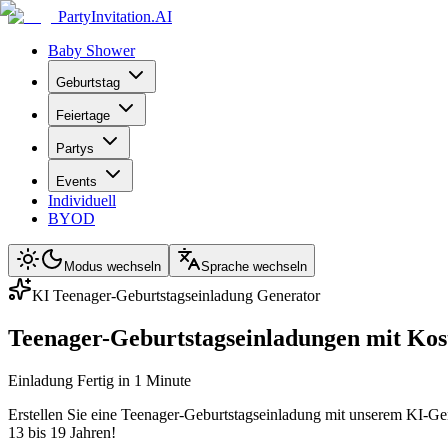
PartyInvitation.AI
Baby Shower
Geburtstag
Feiertage
Partys
Events
Individuell
BYOD
Modus wechseln
Sprache wechseln
KI Teenager-Geburtstagseinladung Generator
Teenager-Geburtstagseinladungen mit Ko
Einladung Fertig in 1 Minute
Erstellen Sie eine Teenager-Geburtstagseinladung mit unserem KI-Ge
13 bis 19 Jahren!