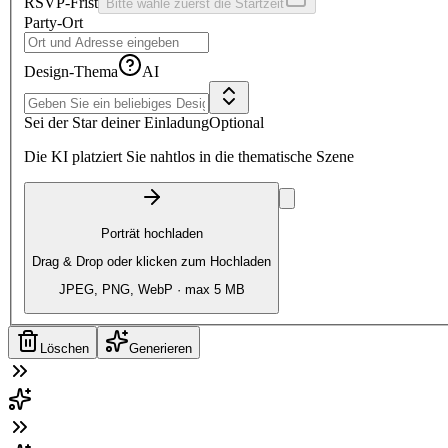
RSVP-Frist
Bitte wähle zuerst die Startzeit
Party-Ort
Design-Thema
AI
Sei der Star deiner Einladung
Optional
Die KI platziert Sie nahtlos in die thematische Szene
Porträt hochladen
Drag & Drop oder klicken zum Hochladen
JPEG, PNG, WebP · max 5 MB
Löschen
Generieren