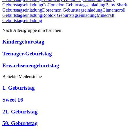
Geburtstagseinladung
CoComelon
Geburtstagseinladung
Baby Shark
Geburtstagseinladung
Doraemon
Geburtstagseinladung
Cinnamoroll
Geburtstagseinladung
Roblox
Geburtstagseinladung
Minecraft
Geburtstagseinladung
Nach Altersgruppe durchsuchen
Kindergeburtstag
Teenager-Geburtstag
Erwachsenengeburtstag
Beliebte Meilensteine
1. Geburtstag
Sweet 16
21. Geburtstag
50. Geburtstag