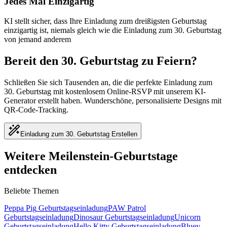
Jedes Mal Einzigartig
KI stellt sicher, dass Ihre Einladung zum dreißigsten Geburtstag
einzigartig ist, niemals gleich wie die Einladung zum 30. Geburtstag
von jemand anderem
Bereit den 30. Geburtstag zu Feiern?
Schließen Sie sich Tausenden an, die die perfekte Einladung zum
30. Geburtstag mit kostenlosem Online-RSVP mit unserem KI-
Generator erstellt haben. Wunderschöne, personalisierte Designs mit
QR-Code-Tracking.
Einladung zum 30. Geburtstag Erstellen
Weitere Meilenstein-Geburtstage
entdecken
Beliebte Themen
Peppa Pig
Geburtstagseinladung
PAW Patrol
Geburtstagseinladung
Dinosaur
Geburtstagseinladung
Unicorn
Geburtstagseinladung
Hello Kitty
Geburtstagseinladung
Bluey