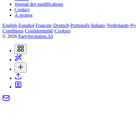
Journal des modifications
Contact
À propos
English
·
Español
·
Français
·
Deutsch
·
Português
·
Italiano
·
Nederlands
·
Ру
Conditions
·
Confidentialité
·
Cookies
©
2026
PartyInvitation.AI