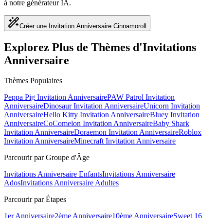
à notre générateur IA.
Créer une Invitation Anniversaire Cinnamoroll
Explorez Plus de Thèmes d'Invitations
Anniversaire
Thèmes Populaires
Peppa Pig
Invitation Anniversaire
PAW Patrol
Invitation
Anniversaire
Dinosaur
Invitation Anniversaire
Unicorn
Invitation
Anniversaire
Hello Kitty
Invitation Anniversaire
Bluey
Invitation
Anniversaire
CoComelon
Invitation Anniversaire
Baby Shark
Invitation Anniversaire
Doraemon
Invitation Anniversaire
Roblox
Invitation Anniversaire
Minecraft
Invitation Anniversaire
Parcourir par Groupe d'Âge
Invitations Anniversaire Enfants
Invitations Anniversaire
Ados
Invitations Anniversaire Adultes
Parcourir par Étapes
1er Anniversaire
2ème Anniversaire
10ème Anniversaire
Sweet 16