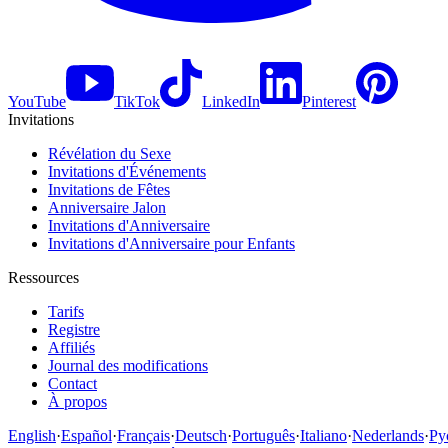
YouTube
TikTok
LinkedIn
Pinterest
Invitations
Révélation du Sexe
Invitations d'Événements
Invitations de Fêtes
Anniversaire Jalon
Invitations d'Anniversaire
Invitations d'Anniversaire pour Enfants
Ressources
Tarifs
Registre
Affiliés
Journal des modifications
Contact
À propos
English
·
Español
·
Français
·
Deutsch
·
Português
·
Italiano
·
Nederlands
·
Ру