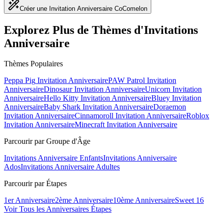
Créer une Invitation Anniversaire CoComelon
Explorez Plus de Thèmes d'Invitations
Anniversaire
Thèmes Populaires
Peppa Pig
Invitation Anniversaire
PAW Patrol
Invitation
Anniversaire
Dinosaur
Invitation Anniversaire
Unicorn
Invitation
Anniversaire
Hello Kitty
Invitation Anniversaire
Bluey
Invitation
Anniversaire
Baby Shark
Invitation Anniversaire
Doraemon
Invitation Anniversaire
Cinnamoroll
Invitation Anniversaire
Roblox
Invitation Anniversaire
Minecraft
Invitation Anniversaire
Parcourir par Groupe d'Âge
Invitations Anniversaire Enfants
Invitations Anniversaire
Ados
Invitations Anniversaire Adultes
Parcourir par Étapes
1er Anniversaire
2ème Anniversaire
10ème Anniversaire
Sweet 16
Voir Tous les Anniversaires Étapes