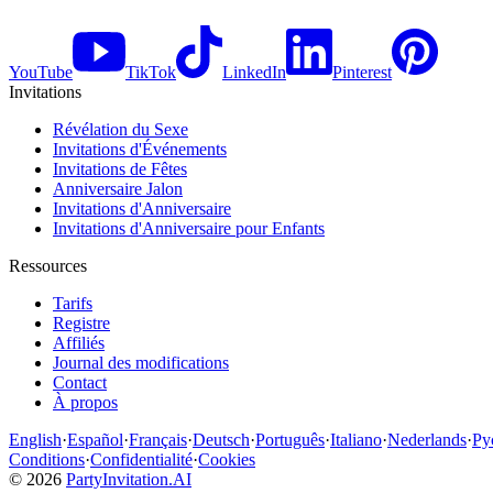
YouTube
TikTok
LinkedIn
Pinterest
Invitations
Révélation du Sexe
Invitations d'Événements
Invitations de Fêtes
Anniversaire Jalon
Invitations d'Anniversaire
Invitations d'Anniversaire pour Enfants
Ressources
Tarifs
Registre
Affiliés
Journal des modifications
Contact
À propos
English
·
Español
·
Français
·
Deutsch
·
Português
·
Italiano
·
Nederlands
·
Ру
Conditions
·
Confidentialité
·
Cookies
©
2026
PartyInvitation.AI