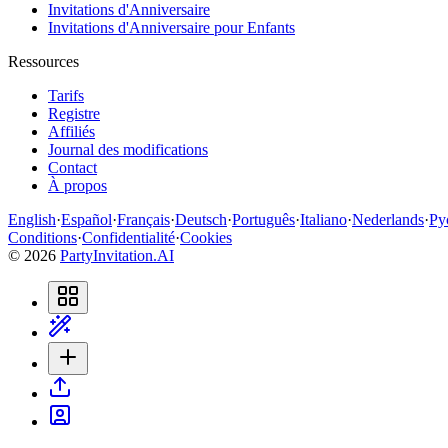
Invitations d'Anniversaire
Invitations d'Anniversaire pour Enfants
Ressources
Tarifs
Registre
Affiliés
Journal des modifications
Contact
À propos
English
·
Español
·
Français
·
Deutsch
·
Português
·
Italiano
·
Nederlands
·
Ру
Conditions
·
Confidentialité
·
Cookies
©
2026
PartyInvitation.AI