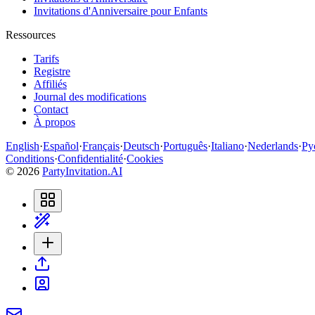
Invitations d'Anniversaire pour Enfants
Ressources
Tarifs
Registre
Affiliés
Journal des modifications
Contact
À propos
English
·
Español
·
Français
·
Deutsch
·
Português
·
Italiano
·
Nederlands
·
Ру
Conditions
·
Confidentialité
·
Cookies
©
2026
PartyInvitation.AI