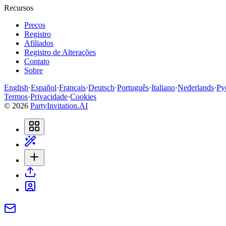
Recursos
Preços
Registro
Afiliados
Registro de Alterações
Contato
Sobre
English
·
Español
·
Français
·
Deutsch
·
Português
·
Italiano
·
Nederlands
·
Ру
Termos
·
Privacidade
·
Cookies
©
2026
PartyInvitation.AI