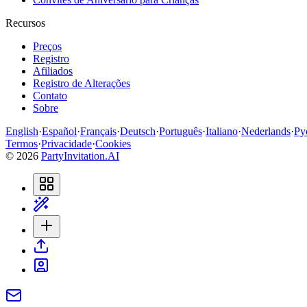
Recursos
Preços
Registro
Afiliados
Registro de Alterações
Contato
Sobre
English
·
Español
·
Français
·
Deutsch
·
Português
·
Italiano
·
Nederlands
·
Ру
Termos
·
Privacidade
·
Cookies
©
2026
PartyInvitation.AI