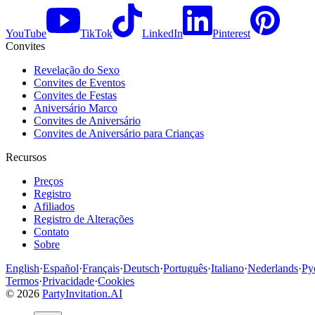
YouTube
TikTok
LinkedIn
Pinterest
Convites
Revelação do Sexo
Convites de Eventos
Convites de Festas
Aniversário Marco
Convites de Aniversário
Convites de Aniversário para Crianças
Recursos
Preços
Registro
Afiliados
Registro de Alterações
Contato
Sobre
English
·
Español
·
Français
·
Deutsch
·
Português
·
Italiano
·
Nederlands
·
Ру
Termos
·
Privacidade
·
Cookies
©
2026
PartyInvitation.AI