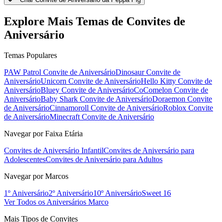
Explore Mais Temas de Convites de
Aniversário
Temas Populares
PAW Patrol
Convite de Aniversário
Dinosaur
Convite de
Aniversário
Unicorn
Convite de Aniversário
Hello Kitty
Convite de
Aniversário
Bluey
Convite de Aniversário
CoComelon
Convite de
Aniversário
Baby Shark
Convite de Aniversário
Doraemon
Convite
de Aniversário
Cinnamoroll
Convite de Aniversário
Roblox
Convite
de Aniversário
Minecraft
Convite de Aniversário
Navegar por Faixa Etária
Convites de Aniversário Infantil
Convites de Aniversário para
Adolescentes
Convites de Aniversário para Adultos
Navegar por Marcos
1º Aniversário
2º Aniversário
10º Aniversário
Sweet 16
Ver Todos os Aniversários Marco
Mais Tipos de Convites