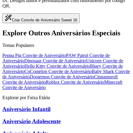
IA. Designs lindos e personalizados com rastreamento por código
QR.
Criar Convite de Aniversário Sweet 16
Explore Outros Aniversários Especiais
Temas Populares
Peppa Pig
Convite de Aniversário
PAW Patrol
Convite de
Aniversário
Dinosaur
Convite de Aniversário
Unicorn
Convite de
Aniversário
Hello Kitty
Convite de Aniversário
Bluey
Convite de
Aniversário
CoComelon
Convite de Aniversário
Baby Shark
Convite
de Aniversário
Doraemon
Convite de Aniversário
Cinnamoroll
Convite de Aniversário
Roblox
Convite de Aniversário
Minecraft
Convite de Aniversário
Explorar por Faixa Etária
Aniversário Infantil
Aniversário Adolescente