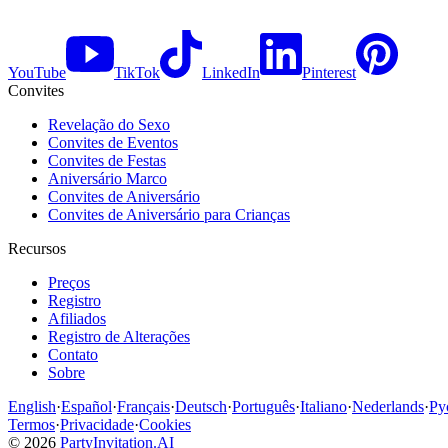
YouTube
TikTok
LinkedIn
Pinterest
Convites
Revelação do Sexo
Convites de Eventos
Convites de Festas
Aniversário Marco
Convites de Aniversário
Convites de Aniversário para Crianças
Recursos
Preços
Registro
Afiliados
Registro de Alterações
Contato
Sobre
English
·
Español
·
Français
·
Deutsch
·
Português
·
Italiano
·
Nederlands
·
Ру
Termos
·
Privacidade
·
Cookies
©
2026
PartyInvitation.AI