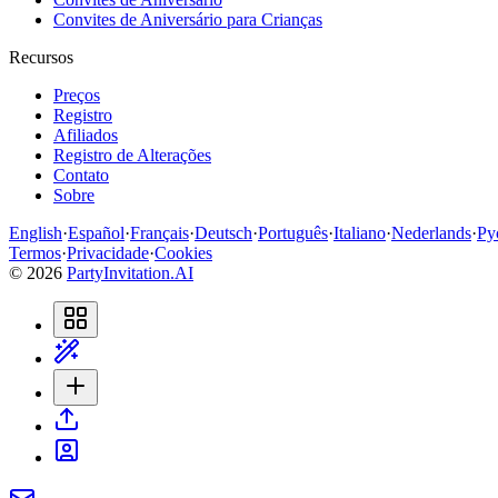
Convites de Aniversário para Crianças
Recursos
Preços
Registro
Afiliados
Registro de Alterações
Contato
Sobre
English
·
Español
·
Français
·
Deutsch
·
Português
·
Italiano
·
Nederlands
·
Ру
Termos
·
Privacidade
·
Cookies
©
2026
PartyInvitation.AI