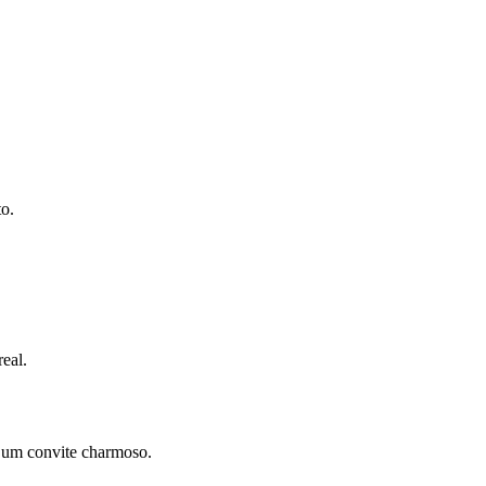
to.
eal.
 um convite charmoso.