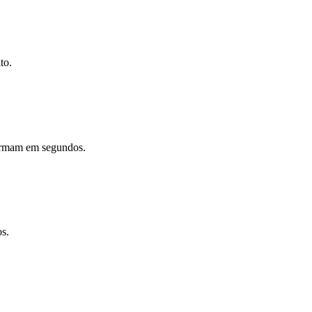
to.
firmam em segundos.
s.