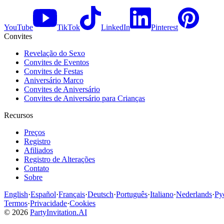
YouTube
TikTok
LinkedIn
Pinterest
Convites
Revelação do Sexo
Convites de Eventos
Convites de Festas
Aniversário Marco
Convites de Aniversário
Convites de Aniversário para Crianças
Recursos
Preços
Registro
Afiliados
Registro de Alterações
Contato
Sobre
English
·
Español
·
Français
·
Deutsch
·
Português
·
Italiano
·
Nederlands
·
Ру
Termos
·
Privacidade
·
Cookies
©
2026
PartyInvitation.AI