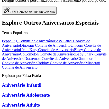
Designs bonitos e personalizados com rastreamento por código QR.
Criar Convite de 10º Aniversário
Explore Outros Aniversários Especiais
Temas Populares
Peppa Pig
Convite de Aniversário
PAW Patrol
Convite de
Aniversário
Dinosaur
Convite de Aniversário
Unicorn
Convite de
Aniversário
Hello Kitty
Convite de Aniversário
Bluey
Convite de
Aniversário
CoComelon
Convite de Aniversário
Baby Shark
Convite
de Aniversário
Doraemon
Convite de Aniversário
Cinnamoroll
Convite de Aniversário
Roblox
Convite de Aniversário
Minecraft
Convite de Aniversário
Explorar por Faixa Etária
Aniversário Infantil
Aniversário Adolescente
Aniversário Adulto