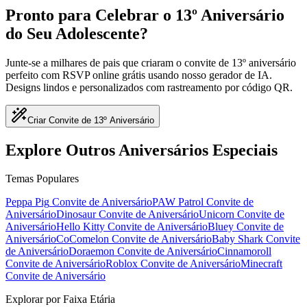
Pronto para Celebrar o 13º Aniversário
do Seu Adolescente?
Junte-se a milhares de pais que criaram o convite de 13º aniversário
perfeito com RSVP online grátis usando nosso gerador de IA.
Designs lindos e personalizados com rastreamento por código QR.
Criar Convite de 13º Aniversário
Explore Outros Aniversários Especiais
Temas Populares
Peppa Pig
Convite de Aniversário
PAW Patrol
Convite de
Aniversário
Dinosaur
Convite de Aniversário
Unicorn
Convite de
Aniversário
Hello Kitty
Convite de Aniversário
Bluey
Convite de
Aniversário
CoComelon
Convite de Aniversário
Baby Shark
Convite
de Aniversário
Doraemon
Convite de Aniversário
Cinnamoroll
Convite de Aniversário
Roblox
Convite de Aniversário
Minecraft
Convite de Aniversário
Explorar por Faixa Etária