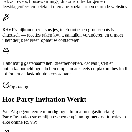
babyshowers, housewarmings, diploma-uitreikingen en
feestdagenfeesten betekent urenlang zoeken op verspreide websites
RSVP's bijhouden via sms'jes, telefoontjes en groepschats is
chaotisch — reacties raken kwijt, aantallen veranderen en u moet
uiteindelijk iedereen opnieuw contacteren
Handmatig gastenaantallen, dieetbehoeften, cadeaulijsten en
potluck-aanmeldingen beheren op spreadsheets en plaknotities leidt
tot fouten en last-minute verrassingen
Oplossing
Hoe Party Invitation Werkt
Van AI-gegenereerde uitnodigingen tot realtime gasttracking —
Party Invitation stroomlijnt evenementplanning met drie functies in
elke online RSVP: