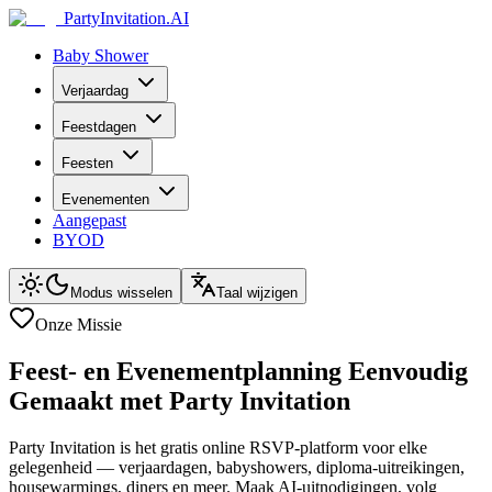
PartyInvitation.AI
Baby Shower
Verjaardag
Feestdagen
Feesten
Evenementen
Aangepast
BYOD
Modus wisselen
Taal wijzigen
Onze Missie
Feest- en Evenementplanning Eenvoudig
Gemaakt met Party Invitation
Party Invitation is het gratis online RSVP-platform voor elke
gelegenheid — verjaardagen, babyshowers, diploma-uitreikingen,
housewarmings, diners en meer. Maak AI-uitnodigingen, volg