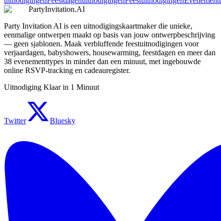
uitnodigingen
Feestdagenuitnodigingen
Feestuitnodigingen
Evenementu
PartyInvitation.AI
Party Invitation AI is een uitnodigingskaartmaker die unieke,
eenmalige ontwerpen maakt op basis van jouw ontwerpbeschrijving
— geen sjablonen. Maak verbluffende feestuitnodigingen voor
verjaardagen, babyshowers, housewarming, feestdagen en meer dan
38 evenementtypes in minder dan een minuut, met ingebouwde
online RSVP-tracking en cadeauregister.
Uitnodiging Klaar in 1 Minuut
Twitter
Bluesky