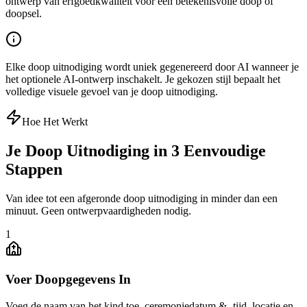
ontwerp van erfgoedkwaliteit voor een betekenisvolle doop of
doopsel.
Elke doop uitnodiging wordt uniek gegenereerd door AI wanneer je
het optionele AI-ontwerp inschakelt. Je gekozen stijl bepaalt het
volledige visuele gevoel van je doop uitnodiging.
Hoe Het Werkt
Je Doop Uitnodiging in 3 Eenvoudige
Stappen
Van idee tot een afgeronde doop uitnodiging in minder dan een
minuut. Geen ontwerpvaardigheden nodig.
1
Voer Doopgegevens In
Voeg de naam van het kind toe, ceremoniedatum & -tijd, locatie en