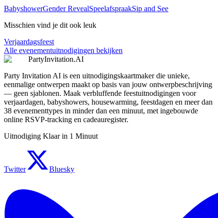
Babyshower
Gender Reveal
Speelafspraak
Sip and See
Misschien vind je dit ook leuk
Verjaardagsfeest
Alle evenementuitnodigingen bekijken
PartyInvitation.AI
Party Invitation AI is een uitnodigingskaartmaker die unieke,
eenmalige ontwerpen maakt op basis van jouw ontwerpbeschrijving
— geen sjablonen. Maak verbluffende feestuitnodigingen voor
verjaardagen, babyshowers, housewarming, feestdagen en meer dan
38 evenementtypes in minder dan een minuut, met ingebouwde
online RSVP-tracking en cadeauregister.
Uitnodiging Klaar in 1 Minuut
Twitter
Bluesky