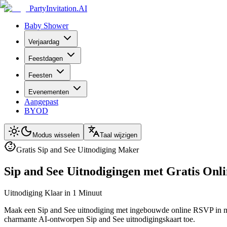
PartyInvitation.AI
Baby Shower
Verjaardag
Feestdagen
Feesten
Evenementen
Aangepast
BYOD
Modus wisselen
Taal wijzigen
Gratis Sip and See Uitnodiging Maker
Sip and See Uitnodigingen met Gratis On
Uitnodiging Klaar in 1 Minuut
Maak een Sip and See uitnodiging met ingebouwde online RSVP in mind
charmante AI-ontworpen Sip and See uitnodigingskaart toe.