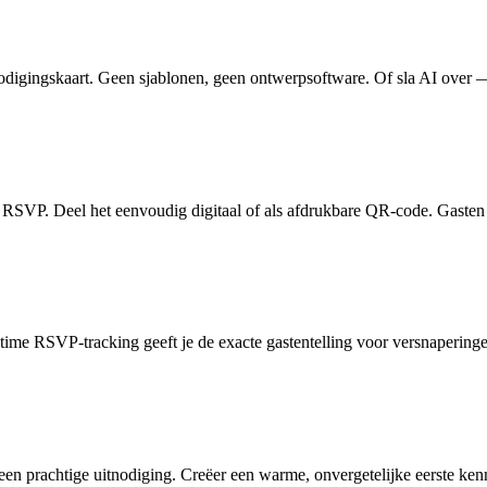
odigingskaart. Geen sjablonen, geen ontwerpsoftware. Of sla AI over — 
ine RSVP. Deel het eenvoudig digitaal of als afdrukbare QR-code. Gaste
me RSVP-tracking geeft je de exacte gastentelling voor versnaperingen
n prachtige uitnodiging. Creëer een warme, onvergetelijke eerste kenn