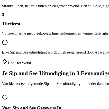
Strakke lijnen, neutrale tinten en elegante eenvoud. Een stijlvolle, e
🎀
Theefeest
Vintage charme met theekopjes, fijne lekkernijen en warme gastvrijhe
Elke Sip and See uitnodiging wordt uniek gegenereerd door AI wanneer 
Hoe Het Werkt
Je Sip and See Uitnodiging in 3 Eenvoudig
Van idee tot een afgeronde Sip and See uitnodiging in minder dan e
1
Voer Sip and See Gegevens In