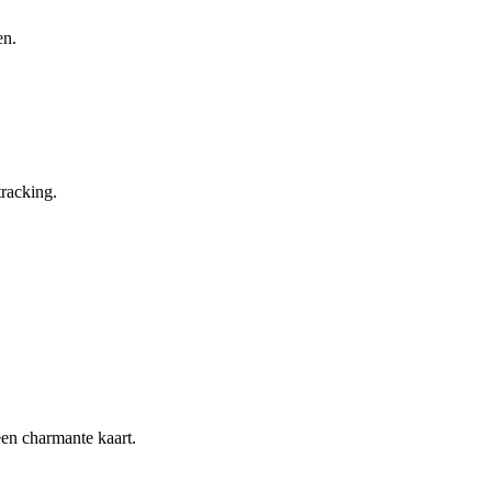
en.
tracking.
en charmante kaart.