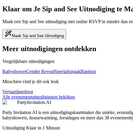
Klaar om Je Sip and See Uitnodiging te M
Maak een Sip and See uitnodiging met online RSVP in minder dan een
Maak Sip and See Uitnodiging
Meer uitnodigingen ontdekken
Vergelijkbare uitnodigingen
Babyshower
Gender Reveal
Speelafspraak
Baptism
Misschien vind je dit ook leuk
Verjaardagsfeest
Alle evenementuitnodigingen bekijken
PartyInvitation.AI
Party Invitation AI is een uitnodigingskaartmaker die unieke, eenma
babyshowers, housewarming, feestdagen en meer dan 38 evenementty
Uitnodiging Klaar in 1 Minuut