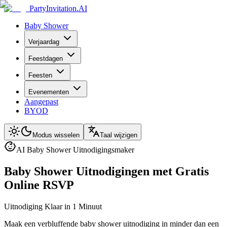
PartyInvitation.AI
Baby Shower
Verjaardag
Feestdagen
Feesten
Evenementen
Aangepast
BYOD
Modus wisselen
Taal wijzigen
AI Baby Shower Uitnodigingsmaker
Baby Shower Uitnodigingen met Gratis
Online RSVP
Uitnodiging Klaar in 1 Minuut
Maak een verbluffende baby shower uitnodiging in minder dan een