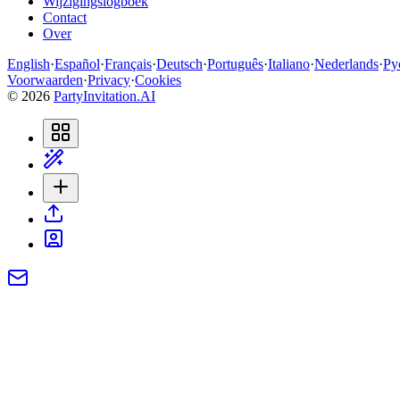
Wijzigingslogboek
Contact
Over
English
·
Español
·
Français
·
Deutsch
·
Português
·
Italiano
·
Nederlands
·
Ру
Voorwaarden
·
Privacy
·
Cookies
©
2026
PartyInvitation.AI