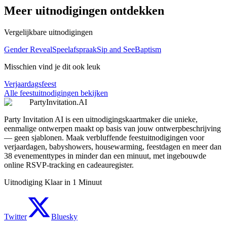
Meer uitnodigingen ontdekken
Vergelijkbare uitnodigingen
Gender Reveal
Speelafspraak
Sip and See
Baptism
Misschien vind je dit ook leuk
Verjaardagsfeest
Alle feestuitnodigingen bekijken
PartyInvitation.AI
Party Invitation AI is een uitnodigingskaartmaker die unieke,
eenmalige ontwerpen maakt op basis van jouw ontwerpbeschrijving
— geen sjablonen. Maak verbluffende feestuitnodigingen voor
verjaardagen, babyshowers, housewarming, feestdagen en meer dan
38 evenementtypes in minder dan een minuut, met ingebouwde
online RSVP-tracking en cadeauregister.
Uitnodiging Klaar in 1 Minuut
Twitter
Bluesky