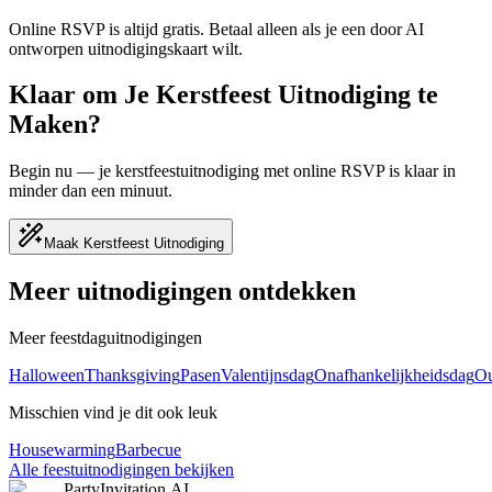
Online RSVP is altijd gratis. Betaal alleen als je een door AI
ontworpen uitnodigingskaart wilt.
Klaar om Je Kerstfeest Uitnodiging te
Maken?
Begin nu — je kerstfeestuitnodiging met online RSVP is klaar in
minder dan een minuut.
Maak Kerstfeest Uitnodiging
Meer uitnodigingen ontdekken
Meer feestdaguitnodigingen
Halloween
Thanksgiving
Pasen
Valentijnsdag
Onafhankelijkheidsdag
Ou
Misschien vind je dit ook leuk
Housewarming
Barbecue
Alle feestuitnodigingen bekijken
PartyInvitation.AI