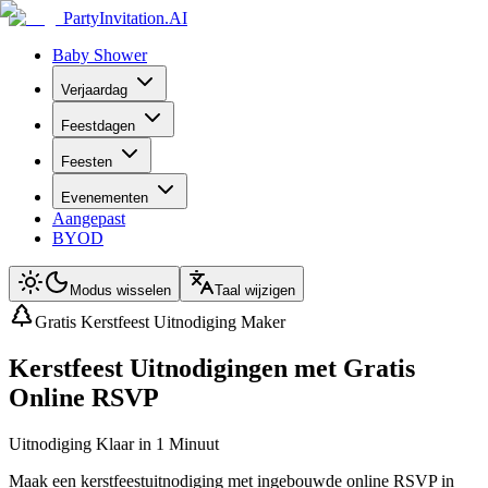
PartyInvitation.AI
Baby Shower
Verjaardag
Feestdagen
Feesten
Evenementen
Aangepast
BYOD
Modus wisselen
Taal wijzigen
Gratis Kerstfeest Uitnodiging Maker
Kerstfeest Uitnodigingen met Gratis
Online RSVP
Uitnodiging Klaar in 1 Minuut
Maak een kerstfeestuitnodiging met ingebouwde online RSVP in