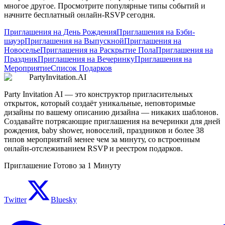
многое другое. Просмотрите популярные типы событий и
начните бесплатный онлайн-RSVP сегодня.
Приглашения на День Рождения
Приглашения на Бэби-
шауэр
Приглашения на Выпускной
Приглашения на
Новоселье
Приглашения на Раскрытие Пола
Приглашения на
Праздник
Приглашения на Вечеринку
Приглашения на
Мероприятие
Список Подарков
PartyInvitation.AI
Party Invitation AI — это конструктор пригласительных
открыток, который создаёт уникальные, неповторимые
дизайны по вашему описанию дизайна — никаких шаблонов.
Создавайте потрясающие приглашения на вечеринки для дней
рождения, baby shower, новоселий, праздников и более 38
типов мероприятий менее чем за минуту, со встроенным
онлайн-отслеживанием RSVP и реестром подарков.
Приглашение Готово за 1 Минуту
Twitter
Bluesky