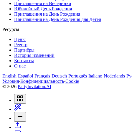
Приглашения на Вечеринки
Юбилейный День Рождения
Приглашения на День Рождения
Приглашения на День Рождения для Детей
Ресурсы
Цены
Реестр
Партнёры
История изменений
Контакты
О нас
English
·
Español
·
Français
·
Deutsch
·
Português
·
Italiano
·
Nederlands
·
Ру
Условия
·
Конфиденциальность
·
Cookie
©
2026
PartyInvitation.AI