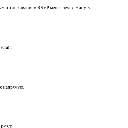
ым отслеживанием RSVP менее чем за минуту.
craft.
ие напрямую.
м RSVP.