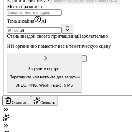
Крайний срок RSVP
Сначала выберите время начала
Место праздника
Тема дизайна
AI
Стань звездой своего приглашения
Необязательно
ИИ органично поместит вас в тематическую сцену
Загрузите портрет
Перетащите или нажмите для загрузки
JPEG, PNG, WebP · макс. 5 МБ
Очистить
Создать