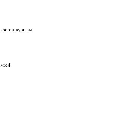
ю эстетику игры.
емьёй.