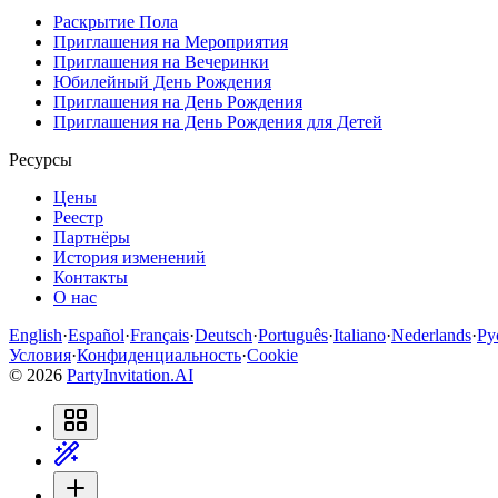
Раскрытие Пола
Приглашения на Мероприятия
Приглашения на Вечеринки
Юбилейный День Рождения
Приглашения на День Рождения
Приглашения на День Рождения для Детей
Ресурсы
Цены
Реестр
Партнёры
История изменений
Контакты
О нас
English
·
Español
·
Français
·
Deutsch
·
Português
·
Italiano
·
Nederlands
·
Ру
Условия
·
Конфиденциальность
·
Cookie
©
2026
PartyInvitation.AI