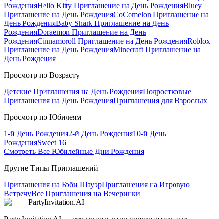
Рождения
Hello Kitty
Приглашение на День Рождения
Bluey
Приглашение на День Рождения
CoComelon
Приглашение на
День Рождения
Baby Shark
Приглашение на День
Рождения
Doraemon
Приглашение на День
Рождения
Cinnamoroll
Приглашение на День Рождения
Roblox
Приглашение на День Рождения
Minecraft
Приглашение на
День Рождения
Просмотр по Возрасту
Детские Приглашения на День Рождения
Подростковые
Приглашения на День Рождения
Приглашения для Взрослых
Просмотр по Юбилеям
1-й День Рождения
2-й День Рождения
10-й День
Рождения
Sweet 16
Смотреть Все Юбилейные Дни Рождения
Другие Типы Приглашений
Приглашения на Бэби Шауэр
Приглашения на Игровую
Встречу
Все Приглашения на Вечеринки
PartyInvitation.AI
Party Invitation AI — это конструктор пригласительных