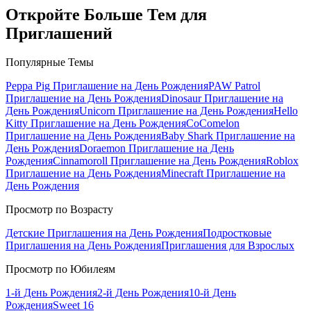
Откройте Больше Тем для
Приглашений
Популярные Темы
Peppa Pig
Приглашение на День Рождения
PAW Patrol
Приглашение на День Рождения
Dinosaur
Приглашение на
День Рождения
Unicorn
Приглашение на День Рождения
Hello
Kitty
Приглашение на День Рождения
CoComelon
Приглашение на День Рождения
Baby Shark
Приглашение на
День Рождения
Doraemon
Приглашение на День
Рождения
Cinnamoroll
Приглашение на День Рождения
Roblox
Приглашение на День Рождения
Minecraft
Приглашение на
День Рождения
Просмотр по Возрасту
Детские Приглашения на День Рождения
Подростковые
Приглашения на День Рождения
Приглашения для Взрослых
Просмотр по Юбилеям
1-й День Рождения
2-й День Рождения
10-й День
Рождения
Sweet 16