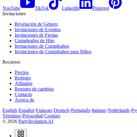
YouTube
TikTok
LinkedIn
Pinterest
Invitaciones
Revelación de Género
Invitaciones de Eventos
Invitaciones de Fiestas
Cumpleaños de Hito
Invitaciones de Cumpleaños
Invitaciones de Cumpleaños para Niños
Recursos
Precios
Registro
Afiliados
Registro de cambios
Contacto
Acerca de
English
·
Español
·
Français
·
Deutsch
·
Português
·
Italiano
·
Nederlands
·
Ру
Términos
·
Privacidad
·
Cookies
©
2026
PartyInvitation.AI