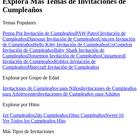
Explora Más Temas de Invitaciones de
Cumpleaños
Temas Populares
Peppa Pig
Invitación de Cumpleaños
PAW Patrol
Invitación de
Cumpleaños
Dinosaur
Invitación de Cumpleaños
Unicorn
Invitación
de Cumpleaños
Hello Kitty
Invitación de Cumpleaños
CoComelon
Invitación de Cumpleaños
Baby Shark
Invitación de
Cumpleaños
Doraemon
Invitación de Cumpleaños
Cinnamoroll
Invitación de Cumpleaños
Roblox
Invitación de
Cumpleaños
Minecraft
Invitación de Cumpleaños
Explorar por Grupo de Edad
Invitaciones de Cumpleaños para Niños
Invitaciones de Cumpleaños
para Adolescentes
Invitaciones de Cumpleaños para Adultos
Explorar por Hitos
1er Cumpleaños
2do Cumpleaños
10mo Cumpleaños
Sweet 16
Ver Todos los Cumpleaños Hito
Más Tipos de Invitaciones