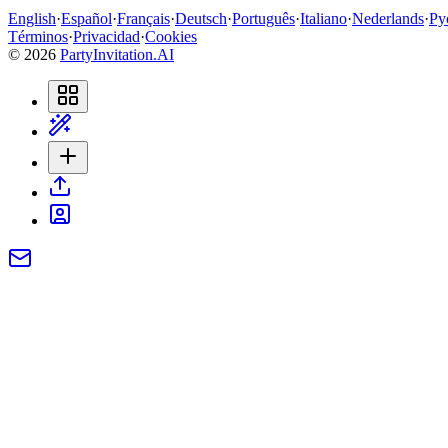
English
·
Español
·
Français
·
Deutsch
·
Português
·
Italiano
·
Nederlands
·
Ру
Términos
·
Privacidad
·
Cookies
©
2026
PartyInvitation.AI