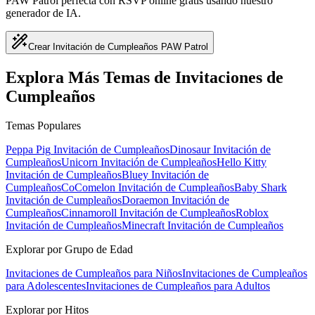
PAW Patrol perfecta con RSVP online gratis usando nuestro
generador de IA.
Crear Invitación de Cumpleaños PAW Patrol
Explora Más Temas de Invitaciones de
Cumpleaños
Temas Populares
Peppa Pig
Invitación de Cumpleaños
Dinosaur
Invitación de
Cumpleaños
Unicorn
Invitación de Cumpleaños
Hello Kitty
Invitación de Cumpleaños
Bluey
Invitación de
Cumpleaños
CoComelon
Invitación de Cumpleaños
Baby Shark
Invitación de Cumpleaños
Doraemon
Invitación de
Cumpleaños
Cinnamoroll
Invitación de Cumpleaños
Roblox
Invitación de Cumpleaños
Minecraft
Invitación de Cumpleaños
Explorar por Grupo de Edad
Invitaciones de Cumpleaños para Niños
Invitaciones de Cumpleaños
para Adolescentes
Invitaciones de Cumpleaños para Adultos
Explorar por Hitos