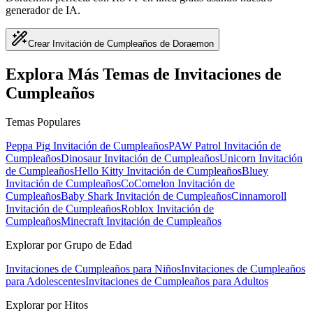
generador de IA.
Crear Invitación de Cumpleaños de Doraemon
Explora Más Temas de Invitaciones de
Cumpleaños
Temas Populares
Peppa Pig
Invitación de Cumpleaños
PAW Patrol
Invitación de
Cumpleaños
Dinosaur
Invitación de Cumpleaños
Unicorn
Invitación
de Cumpleaños
Hello Kitty
Invitación de Cumpleaños
Bluey
Invitación de Cumpleaños
CoComelon
Invitación de
Cumpleaños
Baby Shark
Invitación de Cumpleaños
Cinnamoroll
Invitación de Cumpleaños
Roblox
Invitación de
Cumpleaños
Minecraft
Invitación de Cumpleaños
Explorar por Grupo de Edad
Invitaciones de Cumpleaños para Niños
Invitaciones de Cumpleaños
para Adolescentes
Invitaciones de Cumpleaños para Adultos
Explorar por Hitos