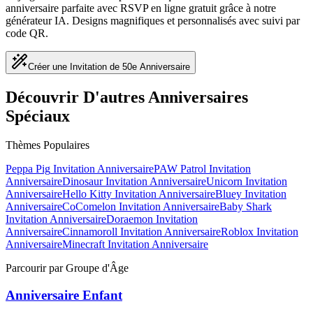
anniversaire parfaite avec RSVP en ligne gratuit grâce à notre
générateur IA. Designs magnifiques et personnalisés avec suivi par
code QR.
Créer une Invitation de 50e Anniversaire
Découvrir D'autres Anniversaires
Spéciaux
Thèmes Populaires
Peppa Pig
Invitation Anniversaire
PAW Patrol
Invitation
Anniversaire
Dinosaur
Invitation Anniversaire
Unicorn
Invitation
Anniversaire
Hello Kitty
Invitation Anniversaire
Bluey
Invitation
Anniversaire
CoComelon
Invitation Anniversaire
Baby Shark
Invitation Anniversaire
Doraemon
Invitation
Anniversaire
Cinnamoroll
Invitation Anniversaire
Roblox
Invitation
Anniversaire
Minecraft
Invitation Anniversaire
Parcourir par Groupe d'Âge
Anniversaire Enfant