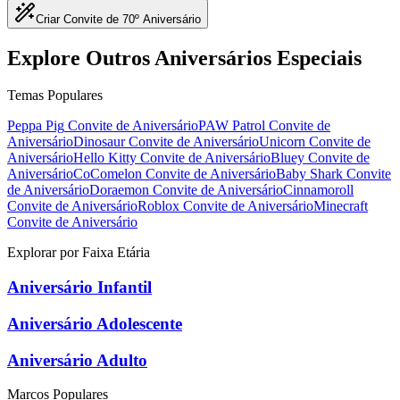
Criar Convite de 70º Aniversário
Explore Outros Aniversários Especiais
Temas Populares
Peppa Pig
Convite de Aniversário
PAW Patrol
Convite de
Aniversário
Dinosaur
Convite de Aniversário
Unicorn
Convite de
Aniversário
Hello Kitty
Convite de Aniversário
Bluey
Convite de
Aniversário
CoComelon
Convite de Aniversário
Baby Shark
Convite
de Aniversário
Doraemon
Convite de Aniversário
Cinnamoroll
Convite de Aniversário
Roblox
Convite de Aniversário
Minecraft
Convite de Aniversário
Explorar por Faixa Etária
Aniversário Infantil
Aniversário Adolescente
Aniversário Adulto
Marcos Populares