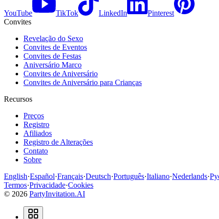
YouTube
TikTok
LinkedIn
Pinterest
Convites
Revelação do Sexo
Convites de Eventos
Convites de Festas
Aniversário Marco
Convites de Aniversário
Convites de Aniversário para Crianças
Recursos
Preços
Registro
Afiliados
Registro de Alterações
Contato
Sobre
English
·
Español
·
Français
·
Deutsch
·
Português
·
Italiano
·
Nederlands
·
Ру
Termos
·
Privacidade
·
Cookies
©
2026
PartyInvitation.AI