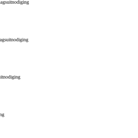
agsuitnodiging
agsuitnodiging
itnodiging
ing