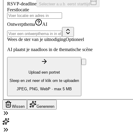
RSVP-deadline
Selecteer a.u.b. eerst starttijd
Feestlocatie
Ontwerpthema
AI
Wees de ster van je uitnodiging
Optioneel
AI plaatst je naadloos in de thematische scène
Upload een portret
Sleep en zet neer of klik om te uploaden
JPEG, PNG, WebP · max 5 MB
Wissen
Genereren