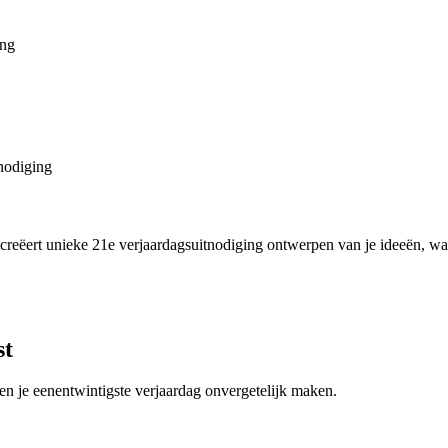
ing
tnodiging
n creëert unieke 21e verjaardagsuitnodiging ontwerpen van je ideeën, wa
st
 en je eenentwintigste verjaardag onvergetelijk maken.