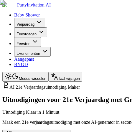
PartyInvitation.AI
Baby Shower
Verjaardag
Feestdagen
Feesten
Evenementen
Aangepast
BYOD
Modus wisselen
Taal wijzigen
AI 21e Verjaardagsuitnodiging Maker
Uitnodigingen voor 21e Verjaardag met G
Uitnodiging Klaar in 1 Minuut
Maak een 21e verjaardagsuitnodiging met onze AI-generator in second