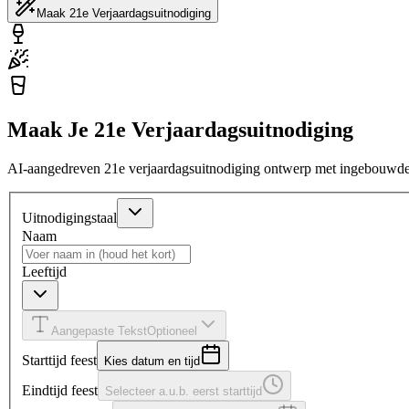
Maak 21e Verjaardagsuitnodiging
Maak Je 21e Verjaardagsuitnodiging
AI-aangedreven 21e verjaardagsuitnodiging ontwerp met ingebouwde 
Uitnodigingstaal
Naam
Leeftijd
Aangepaste Tekst
Optioneel
Starttijd feest
Kies datum en tijd
Eindtijd feest
Selecteer a.u.b. eerst starttijd