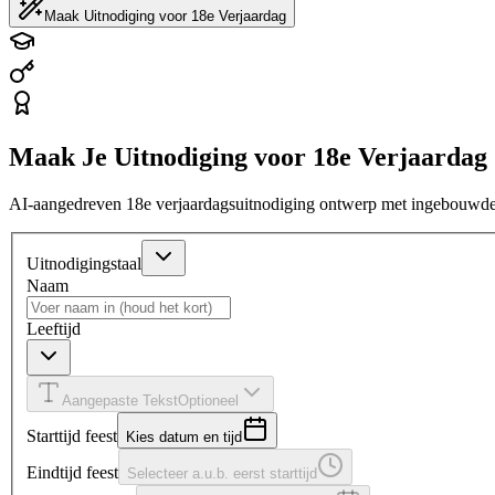
Maak Uitnodiging voor 18e Verjaardag
Maak Je Uitnodiging voor 18e Verjaardag
AI-aangedreven 18e verjaardagsuitnodiging ontwerp met ingebouwde 
Uitnodigingstaal
Naam
Leeftijd
Aangepaste Tekst
Optioneel
Starttijd feest
Kies datum en tijd
Eindtijd feest
Selecteer a.u.b. eerst starttijd