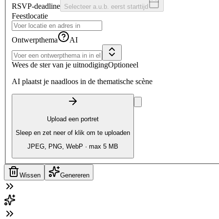
RSVP-deadline
Selecteer a.u.b. eerst starttijd
Feestlocatie
Ontwerpthema
AI
Wees de ster van je uitnodiging
Optioneel
AI plaatst je naadloos in de thematische scène
Upload een portret
Sleep en zet neer of klik om te uploaden
JPEG, PNG, WebP · max 5 MB
Wissen
Genereren