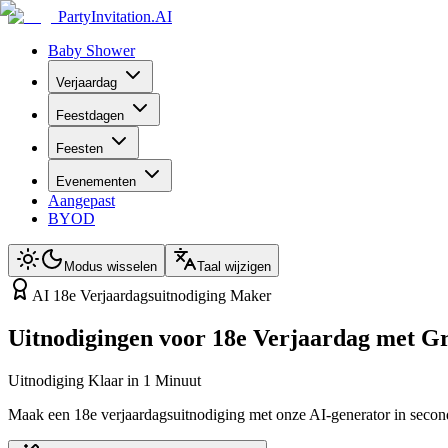
PartyInvitation.AI
Baby Shower
Verjaardag
Feestdagen
Feesten
Evenementen
Aangepast
BYOD
Modus wisselen
Taal wijzigen
AI 18e Verjaardagsuitnodiging Maker
Uitnodigingen voor 18e Verjaardag met G
Uitnodiging Klaar in 1 Minuut
Maak een 18e verjaardagsuitnodiging met onze AI-generator in second