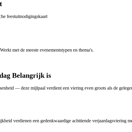
t
che feestuitnodigingskaart
. Werkt met de meeste evenementstypen en thema's.
ag Belangrijk is
senheid — deze mijlpaal verdient een viering even groots als de gelegen
jkheid verdienen een gedenkwaardige achttiende verjaardagsviering me