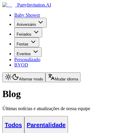
PartyInvitation.AI
Baby Shower
Aniversário
Feriados
Festas
Eventos
Personalizado
BYOD
Alternar modo
Mudar idioma
Blog
Últimas notícias e atualizações de nossa equipe
Todos
Parentalidade