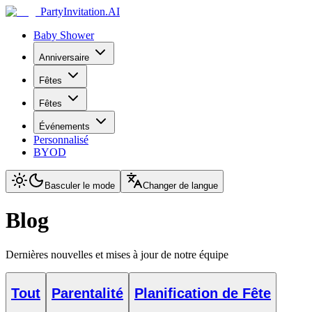
PartyInvitation.AI
Baby Shower
Anniversaire
Fêtes
Fêtes
Événements
Personnalisé
BYOD
Basculer le mode
Changer de langue
Blog
Dernières nouvelles et mises à jour de notre équipe
Tout
Parentalité
Planification de Fête