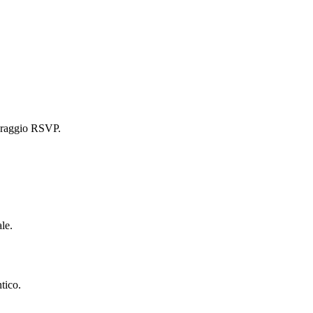
itoraggio RSVP.
le.
tico.