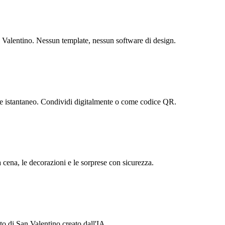
an Valentino. Nessun template, nessun software di design.
ne istantaneo. Condividi digitalmente o come codice QR.
a cena, le decorazioni e le sorprese con sicurezza.
to di San Valentino creato dall'IA.