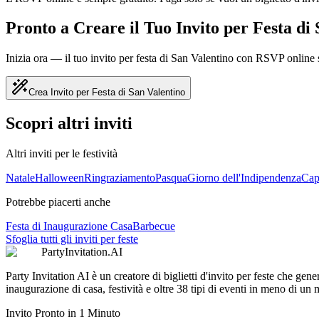
Pronto a Creare il Tuo Invito per Festa di
Inizia ora — il tuo invito per festa di San Valentino con RSVP online
Crea Invito per Festa di San Valentino
Scopri altri inviti
Altri inviti per le festività
Natale
Halloween
Ringraziamento
Pasqua
Giorno dell'Indipendenza
Cap
Potrebbe piacerti anche
Festa di Inaugurazione Casa
Barbecue
Sfoglia tutti gli inviti per feste
PartyInvitation.AI
Party Invitation AI è un creatore di biglietti d'invito per feste che gen
inaugurazione di casa, festività e oltre 38 tipi di eventi in meno di un
Invito Pronto in 1 Minuto