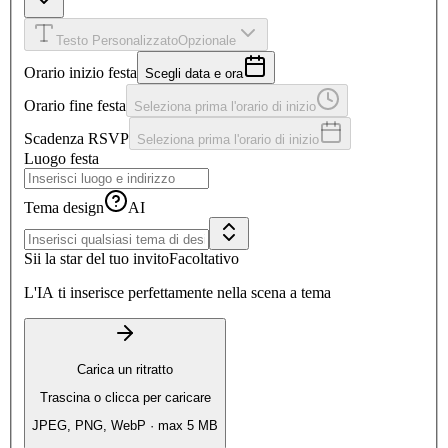
Testo Personalizzato
Opzionale
Orario inizio festa
Scegli data e ora
Orario fine festa
Seleziona prima l'orario di inizio
Scadenza RSVP
Seleziona prima l'orario di inizio
Luogo festa
Tema design
AI
Sii la star del tuo invito
Facoltativo
L'IA ti inserisce perfettamente nella scena a tema
Carica un ritratto
Trascina o clicca per caricare
JPEG, PNG, WebP · max 5 MB