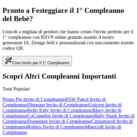
Pronto a Festeggiare il 1° Compleanno
del Bebè?
Unisciti a migliaia di genitori che hanno creato l'invito perfetto per il
1° compleanno con RSVP online gratuito usando il nostro
generatore IA. Design belli e personalizzati con tracciamento tramite
codice QR.
Crea Invito per il 1° Compleanno
Scopri Altri Compleanni Importanti
Temi Popolari
Peppa Pig
Invito di Compleanno
PAW Patrol
Invito di
Compleanno
Dinosaur
Invito di Compleanno
Unicorn
Invito di
Compleanno
Hello Kitty
Invito di Compleanno
Bluey
Invito di
Compleanno
CoComelon
Invito di Compleanno
Baby Shark
Invito di
Compleanno
Doraemon
Invito di Compleanno
Cinnamoroll
Invito di
Compleanno
Roblox
Invito di Compleanno
Minecraft
Invito di
Compleanno