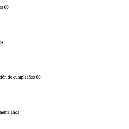
os 80
os
ación de cumpleaños 80
chenta años